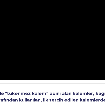
"tükenmez kalem” adını alan kalemler, kağıt 
fından kullanılan, ilk tercih edilen kalemlerden