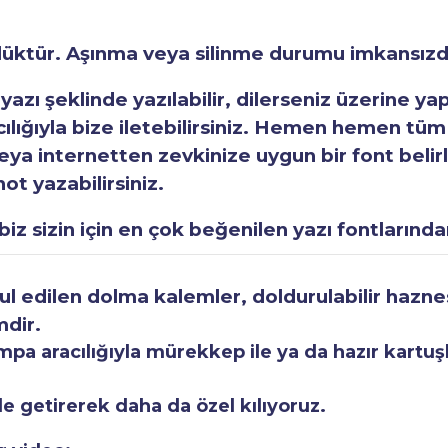
rlüktür. Aşınma veya silinme durumu imkansızd
 yazı şeklinde yazılabilir, dilerseniz üzerine y
acılığıyla bize iletebilirsiniz. Hemen hemen tüm
a internetten zevkinize uygun bir font belirley
ot yazabilirsiniz.
iz sizin için en çok beğenilen yazı fontlarından
 edilen dolma kalemler, doldurulabilir haznesi
mdir.
a aracılığıyla mürekkep ile ya da hazır kartuşla
le getirerek daha da özel kılıyoruz.