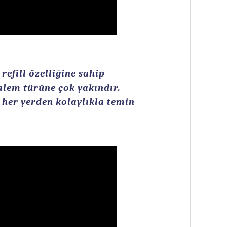
efill özelliğine sahip
kalem türüne çok yakındır.
n her yerden kolaylıkla temin