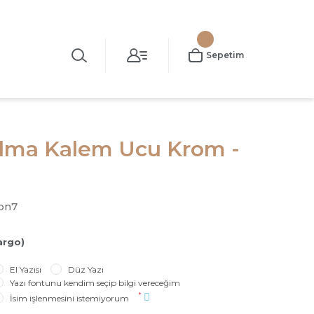
Sepetim
lma Kalem Ucu Krom -
on7
argo)
El Yazısı
Düz Yazı
Yazı fontunu kendim seçip bilgi vereceğim
*
İsim işlenmesini istemiyorum