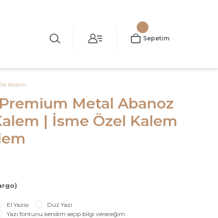
Sepetim
lik Kalem
 Premium Metal Abanoz
Kalem | İsme Özel Kalem
alem
argo)
El Yazısı
Düz Yazı
Yazı fontunu kendim seçip bilgi vereceğim