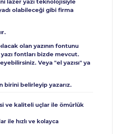
ni lazer yazı teknolojisiyle
yadı olabileceği gibi firma
ır.
apılacak olan yazının fontunu
 yazı fontları bizde mevcut.
ebilirsiniz. Veya "el yazısı" ya
 birini belirleyip yazarız.
 ve kaliteli uçlar ile ömürlük
r ile hızlı ve kolayca