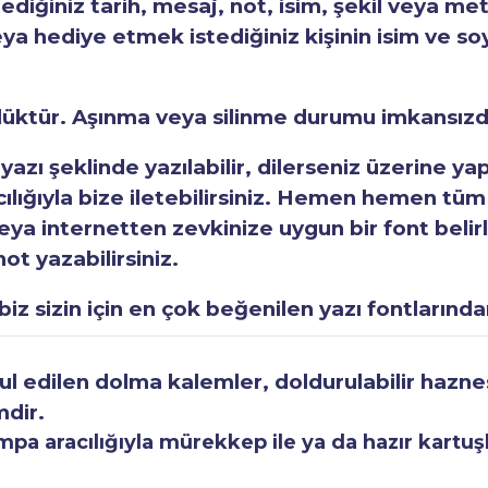
tediğiniz tarih, mesaj, not, isim, şekil veya met
eya hediye etmek istediğiniz kişinin isim ve so
rlüktür. Aşınma veya silinme durumu imkansızd
 yazı şeklinde yazılabilir, dilerseniz üzerine y
acılığıyla bize iletebilirsiniz. Hemen hemen tüm
a internetten zevkinize uygun bir font belirley
ot yazabilirsiniz.
iz sizin için en çok beğenilen yazı fontlarından
 edilen dolma kalemler, doldurulabilir haznesi
mdir.
a aracılığıyla mürekkep ile ya da hazır kartuşla