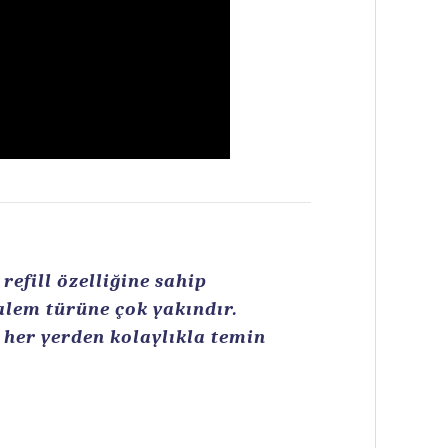
efill özelliğine sahip
kalem türüne çok yakındır.
n her yerden kolaylıkla temin