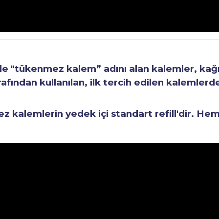
"tükenmez kalem” adını alan kalemler, kağıt 
fından kullanılan, ilk tercih edilen kalemlerden
kalemlerin yedek içi standart refill'dir. He