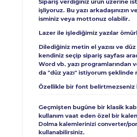
Sipariş verdiğiniz ürün üzerine is
işliyoruz. Bu yazı arkadaşınızın v
isminiz veya mottonuz olabilir.
Lazer ile işlediğimiz yazılar ömü
Dilediğiniz metin el yazısı ve düz
kendiniz seçip sipariş sayfası ar
Word vb. yazı programlarından vey
da "düz yazı" istiyorum şeklinde n
Özellikle bir font belirtmezseniz b
Geçmişten bugüne bir klasik kabul
kullanım vaat eden özel bir kale
Dolma kalemlerinizi converter/pomp
kullanabilirsiniz.