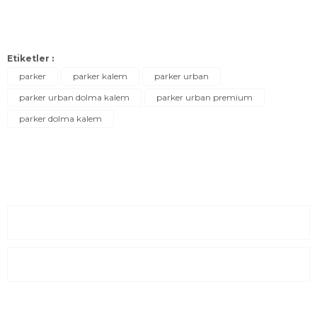
Etiketler :
parker
parker kalem
parker urban
parker urban dolma kalem
parker urban premium
parker dolma kalem
Sayfalar
Kurumsal
E-Posta Listesi