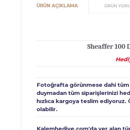
ÜRÜN AÇIKLAMA
ÜRÜN YOR
Sheaffer 100
Hediy
Fotoğrafta görünmese dahi tüm ür
duymadan tüm siparişlerinizi hediy
hızlıca kargoya teslim ediyoruz. 
olabilir.
Kalemhediye.com'da yer alan tüm 