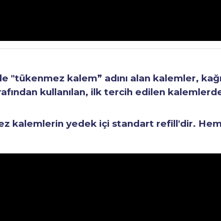
"tükenmez kalem” adını alan kalemler, kağıt 
fından kullanılan, ilk tercih edilen kalemlerden
kalemlerin yedek içi standart refill'dir. He