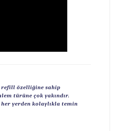
efill özelliğine sahip
kalem türüne çok yakındır.
n her yerden kolaylıkla temin