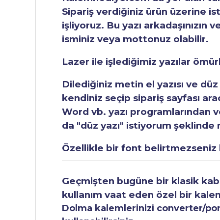
Sipariş verdiğiniz ürün üzerine is
işliyoruz. Bu yazı arkadaşınızın v
isminiz veya mottonuz olabilir.
Lazer ile işlediğimiz yazılar ömü
Dilediğiniz metin el yazısı ve düz
kendiniz seçip sipariş sayfası ar
Word vb. yazı programlarından vey
da "düz yazı" istiyorum şeklinde n
Özellikle bir font belirtmezseniz b
Geçmişten bugüne bir klasik kabul
kullanım vaat eden özel bir kale
Dolma kalemlerinizi converter/pomp