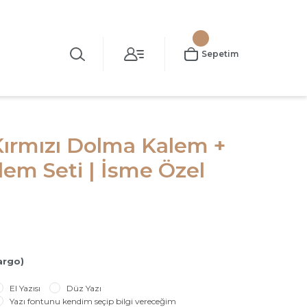
Sepetim
Kırmızı Dolma Kalem +
em Seti | İsme Özel
argo)
El Yazısı
Düz Yazı
Yazı fontunu kendim seçip bilgi vereceğim