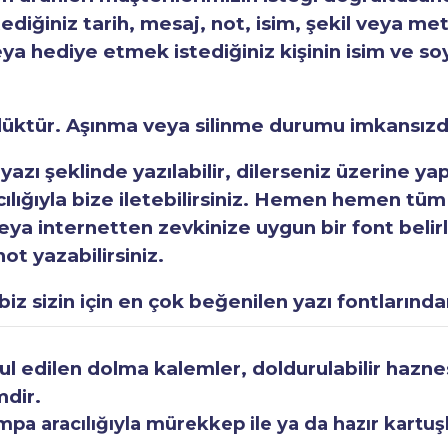
tediğiniz tarih, mesaj, not, isim, şekil veya met
eya hediye etmek istediğiniz kişinin isim ve so
rlüktür. Aşınma veya silinme durumu imkansızd
 yazı şeklinde yazılabilir, dilerseniz üzerine y
acılığıyla bize iletebilirsiniz. Hemen hemen tüm
a internetten zevkinize uygun bir font belirley
ot yazabilirsiniz.
iz sizin için en çok beğenilen yazı fontlarından
 edilen dolma kalemler, doldurulabilir haznesi
mdir.
a aracılığıyla mürekkep ile ya da hazır kartuşla