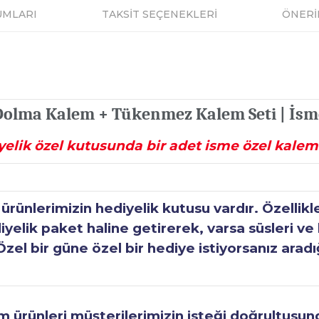
UMLARI
TAKSİT SEÇENEKLERİ
ÖNERİ
 Dolma Kalem + Tükenmez Kalem Seti | İsm
elik özel kutusunda bir adet isme özel kalem 
ünlerimizin hediyelik kutusu vardır. Özellikl
elik paket haline getirerek, varsa süsleri ve h
Özel bir güne özel bir hediye istiyorsanız aradı
ürünleri müşterilerimizin isteği doğrultusunda