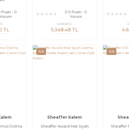
0 Puan - 0
0.0 Puan - 0
Yorum
Yorum
TL
6.292,33 TL
5
0 TL
5.348,48 TL
4.6
%15
%15
Kalem
Sheaffer Kalem
Shea
ırmızı Dolma
Sheaffer Award Mat Siyah
Sheaffer