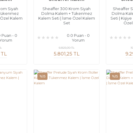
rom Siyah
Sheaffer 300 Krom Siyah
Sheaffer S
 Tükenmez
Dolma Kalem + Tükenmez
Dolma Kale
e Özel Kalem
Kalem Seti | İsme Özel Kalem
Seti | Kişiy
Set
Özel
0 Puan - 0
0.0 Puan - 0
Yorum
Yorum
TL
6.825,00 TL
1
 TL
5.801,25 TL
9.2
%15
%15