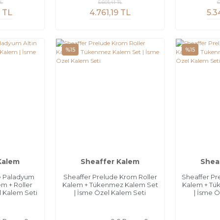
TL
5.601,41 TL
6
4 TL
4.761,19 TL
5.3
%15
%15
Kalem
Sheaffer Kalem
Shea
e Paladyum
Sheaffer Prelude Krom Roller
Sheaffer P
m + Roller
Kalem + Tükenmez Kalem Set
Kalem + Tü
l Kalem Seti
| İsme Özel Kalem Seti
| İsme 