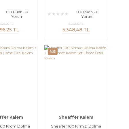
0.0 Puan - 0
0.0 Puan - 0
Yorum
Yorum
.525,00 TL
6.292,33 TL
96,25 TL
5.348,48 TL
%15
ffer Kalem
Sheaffer Kalem
 100 Krom Dolma
Sheaffer 100 Kırmızı Dolma