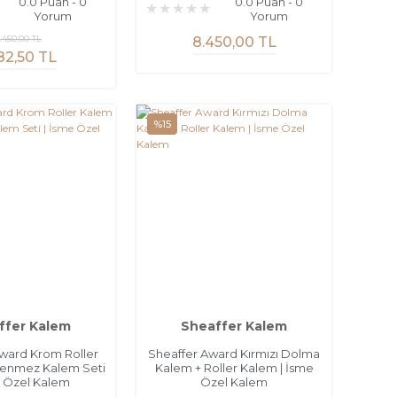
0.0 Puan - 0
0.0 Puan - 0
Yorum
Yorum
.450,00 TL
8.450,00 TL
182,50 TL
%15
ffer Kalem
Sheaffer Kalem
ward Krom Roller
Sheaffer Award Kırmızı Dolma
kenmez Kalem Seti
Kalem + Roller Kalem | İsme
e Özel Kalem
Özel Kalem