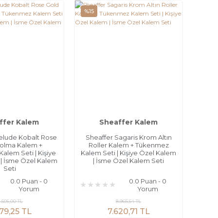
%15
ffer Kalem
Sheaffer Kalem
elude Kobalt Rose
Sheaffer Sagaris Krom Altın
olma Kalem +
Roller Kalem + Tükenmez
lem Seti | Kişiye
Kalem Seti | Kişiye Özel Kalem
| İsme Özel Kalem
| İsme Özel Kalem Seti
Seti
0.0 Puan - 0
0.0 Puan - 0
Yorum
Yorum
1.505,00 TL
8.965,54 TL
79,25 TL
7.620,71 TL