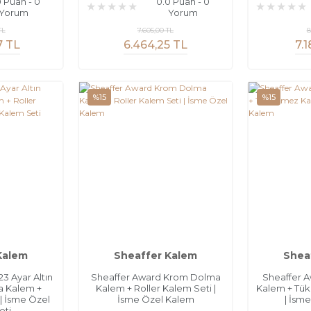
0 Puan - 0
0.0 Puan - 0
Yorum
Yorum
TL
7.605,00 TL
8
7 TL
6.464,25 TL
7.
%15
%15
Kalem
Sheaffer Kalem
Shea
3 Ayar Altın
Sheaffer Award Krom Dolma
Sheaffer A
 Kalem +
Kalem + Roller Kalem Seti |
Kalem + Tü
| İsme Özel
İsme Özel Kalem
| İsm
eti