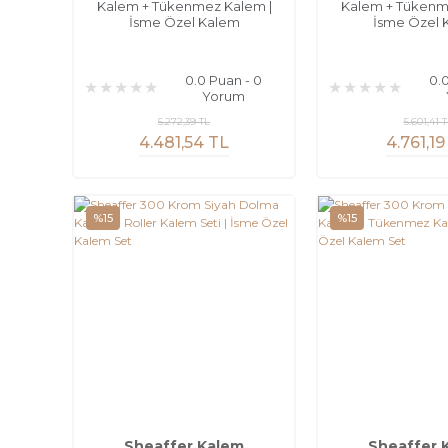
Kalem + Tükenmez Kalem |
Kalem + Tükenm
İsme Özel Kalem
İsme Özel 
0.0 Puan - 0
0.
Yorum
5.272,39 TL
5.601,41 
4.481,54 TL
4.761,19
%15
%15
Sheaffer Kalem
Sheaffer 