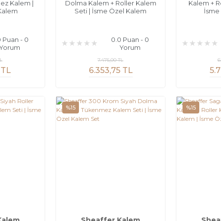
ez Kalem |
Dolma Kalem + Roller Kalem
Kalem + Ro
Kalem
Seti | İsme Özel Kalem
İsme
0 Puan - 0
0.0 Puan - 0
Yorum
Yorum
TL
7.475,00 TL
6
 TL
6.353,75 TL
5.
%15
%15
Kalem
Sheaffer Kalem
Shea