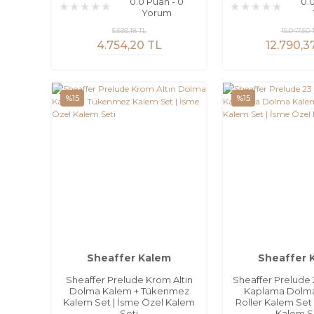
0.0 Puan - 0
0.
Yorum
5.593,18 TL
15.047,50 
4.754,20 TL
12.790,3
%15
%15
Sheaffer Kalem
Sheaffer 
Sheaffer Prelude Krom Altın
Sheaffer Prelude 2
Dolma Kalem + Tükenmez
Kaplama Dolma
Kalem Set | İsme Özel Kalem
Roller Kalem Set 
Seti
Kalem S