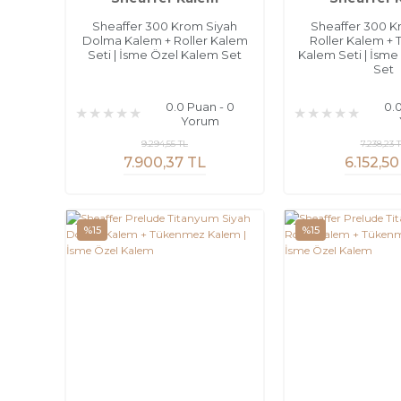
Sheaffer 300 Krom Siyah
Sheaffer 300 K
Dolma Kalem + Roller Kalem
Roller Kalem +
Seti | İsme Özel Kalem Set
Kalem Seti | İsm
Set
0.0 Puan - 0
0.
Yorum
9.294,55 TL
7.238,23 
7.900,37 TL
6.152,50
%15
%15