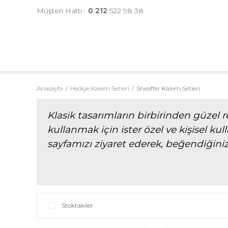
Müşteri Hattı :
0 212
522 98 38
Anasayfa
Hediye Kalem Setleri
Sheaffer Kalem Setleri
Klasik tasarımların birbirinden güzel r
kullanmak için ister özel ve kişisel ku
sayfamızı ziyaret ederek, beğendiğiniz
Stoktakiler