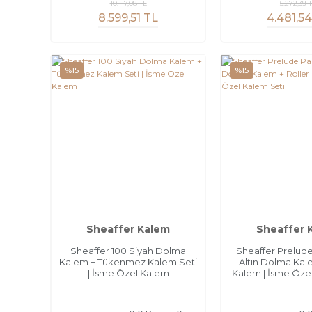
10.117,08 TL
5.272,39 
8.599,51 TL
4.481,5
%15
%15
Sheaffer Kalem
Sheaffer 
Sheaffer 100 Siyah Dolma
Sheaffer Prelud
Kalem + Tükenmez Kalem Seti
Altın Dolma Kale
| İsme Özel Kalem
Kalem | İsme Öze