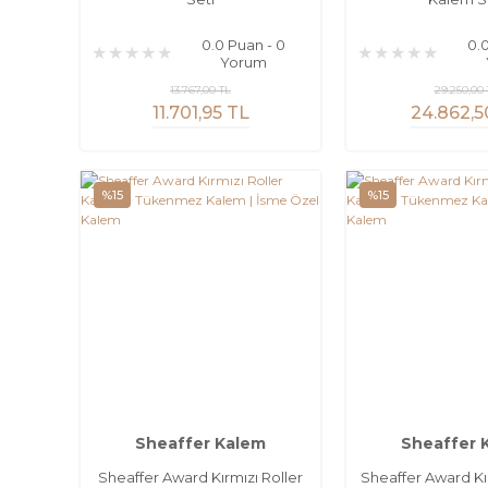
0.0 Puan - 0
0.
Yorum
13.767,00 TL
29.250,00 
11.701,95 TL
24.862,5
%15
%15
Sheaffer Kalem
Sheaffer 
Sheaffer Award Kırmızı Roller
Sheaffer Award K