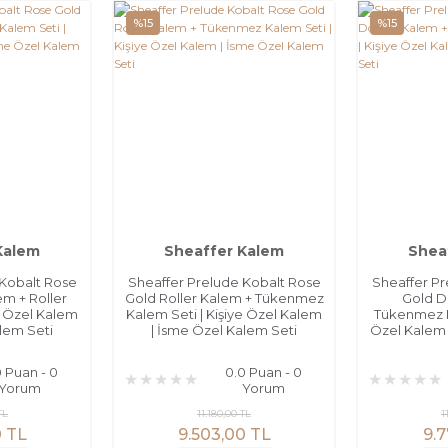
%15
%15
Kalem
Sheaffer Kalem
Shea
 Kobalt Rose
Sheaffer Prelude Kobalt Rose
Sheaffer Pr
m + Roller
Gold Roller Kalem + Tükenmez
Gold D
e Özel Kalem
Kalem Seti | Kişiye Özel Kalem
Tükenmez Ka
lem Seti
| İsme Özel Kalem Seti
Özel Kalem 
0 Puan - 0
0.0 Puan - 0
Yorum
Yorum
TL
11.180,00 TL
1
0 TL
9.503,00 TL
9.7