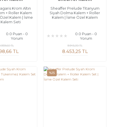
agaris Krom Altın
Sheaffer Prelude Titanyum
m + Roller Kalem
Siyah Dolma Kalem + Roller
e Özel Kalem | İsme
Kalem | İsme Özel Kalem
 Kalem Seti
0.0 Puan - 0
0.0 Puan - 0
Yorum
Yorum
0.939,60 TL
9.945,00 TL
98,66 TL
8.453,25 TL
%15