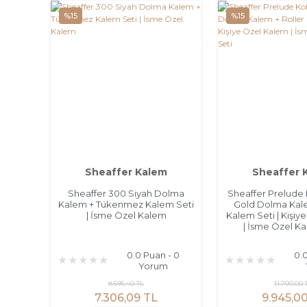
%15
%15
Sheaffer Kalem
Sheaffer 
Sheaffer 300 Siyah Dolma
Sheaffer Prelude
Kalem + Tükenmez Kalem Seti
Gold Dolma Kale
| İsme Özel Kalem
Kalem Seti | Kişiy
| İsme Özel Ka
0.0 Puan - 0
0.
Yorum
8.595,40 TL
11.700,00 
7.306,09 TL
9.945,0