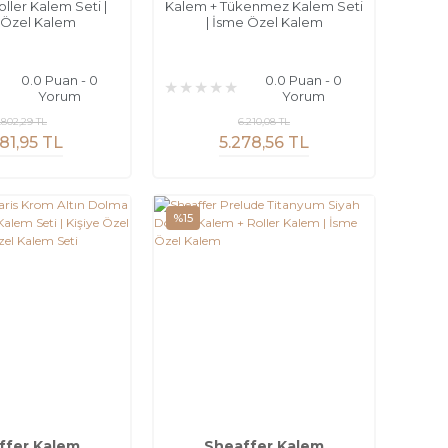
ller Kalem Seti |
Kalem + Tükenmez Kalem Seti
 Özel Kalem
| İsme Özel Kalem
0.0 Puan - 0
0.0 Puan - 0
Yorum
Yorum
.802,29 TL
6.210,08 TL
781,95 TL
5.278,56 TL
%15
ffer Kalem
Sheaffer Kalem