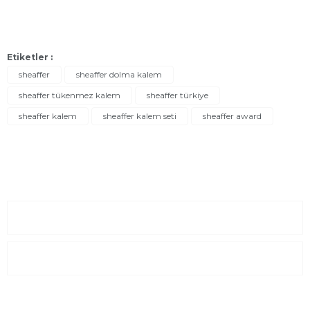
Etiketler :
sheaffer
sheaffer dolma kalem
sheaffer tükenmez kalem
sheaffer türkiye
sheaffer kalem
sheaffer kalem seti
sheaffer award
Sayfalar
Kurumsal
E-Posta Listesi