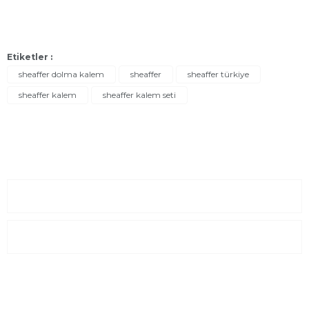
Etiketler :
sheaffer dolma kalem
sheaffer
sheaffer türkiye
sheaffer kalem
sheaffer kalem seti
Sayfalar
Kurumsal
E-Posta Listesi