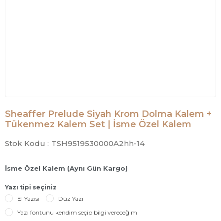
Sheaffer Prelude Siyah Krom Dolma Kalem +
Tükenmez Kalem Set | İsme Özel Kalem
Stok Kodu :
TSH9519530000A2hh-14
İsme Özel Kalem (Aynı Gün Kargo)
Yazı tipi seçiniz
El Yazısı
Düz Yazı
Yazı fontunu kendim seçip bilgi vereceğim