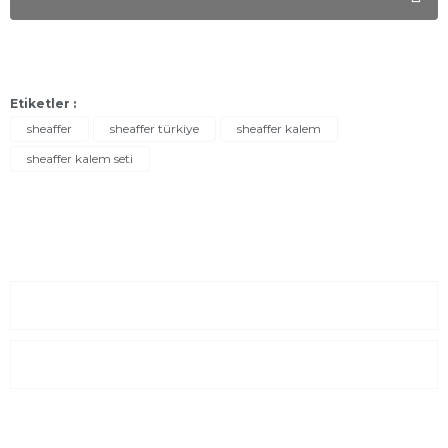
Etiketler :
sheaffer
sheaffer türkiye
sheaffer kalem
sheaffer kalem seti
Sayfalar
Kurumsal
E-Posta Listesi