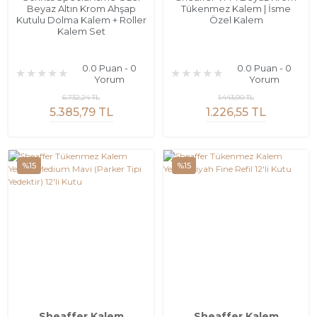
Beyaz Altın Krom Ahşap
Tükenmez Kalem | İsme
Kutulu Dolma Kalem + Roller
Özel Kalem
Kalem Set
0.0 Puan - 0
0.0 Puan - 0
Yorum
Yorum
6.732,24 TL
1.443,00 TL
5.385,79 TL
1.226,55 TL
%15
%15
Sheaffer Kalem
Sheaffer Kalem