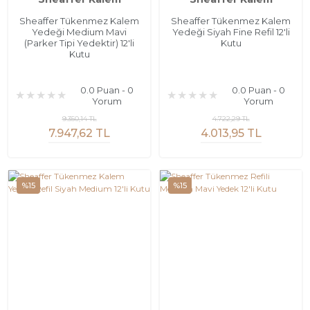
Sheaffer Tükenmez Kalem
Sheaffer Tükenmez Kalem
Yedeği Medium Mavi
Yedeği Siyah Fine Refil 12'li
(Parker Tipi Yedektir) 12'li
Kutu
Kutu
0.0 Puan - 0
0.0 Puan - 0
Yorum
Yorum
9.350,14 TL
4.722,29 TL
7.947,62 TL
4.013,95 TL
%15
%15