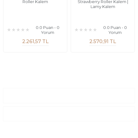
Roller Kalem
Strawberry Roller Kalem |
Lamy Kalem
0.0 Puan - 0
0.0 Puan - 0
Yorum
Yorum
2.261,57 TL
2.570,91 TL
Sayfalar
Kurumsal
E-Posta Listesi