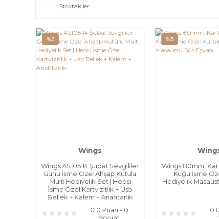
Stoktakiler
%5
%5
Wings
Wing
Wings AS105 14 Şubat Sevgililer
Wings 80mm. Kar 
Günü İsme Özel Ahşap Kutulu
Kuğu İsme Öze
Multi Hediyelik Set | Hepsi
Hediyelik Masaüst
İsme Özel Kartvizitlik + Usb
Bellek + Kalem + Anahtarlık
0.0 Puan - 0
0.
Yorum