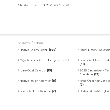
Müşteri Hattı :
0 212
522 98 38
Anasayfa
Wings
Hediye Kalem Setleri
(149)
Sınırlı Desenli Kaleml
Öğretmenler Günü Hediyeleri
(60)
İsme Özel Anahtarlık 
(31)
İsme Özel Çakı vb.
(15)
2025 Organizer - Tari
Ajandalar
(13)
Hediye Roller Kalemler
(8)
İsme Özel Kartvizitlik
(7)
İsme Özel Kar Küreleri
(2)
Hediye Versatil (Uçlu