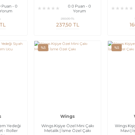
0 Puan - 0
0.0 Puan - 0
Yorum
Yorum
L
250,00 TL
 TL
237,50 TL
16
%5
%5
s
Wings
alem Yedeği
Wings Kişiye Özel Mini Çakı
Wings Kişi
t - Roller
Metalik | İsme Özel Çakı
Mavi | 