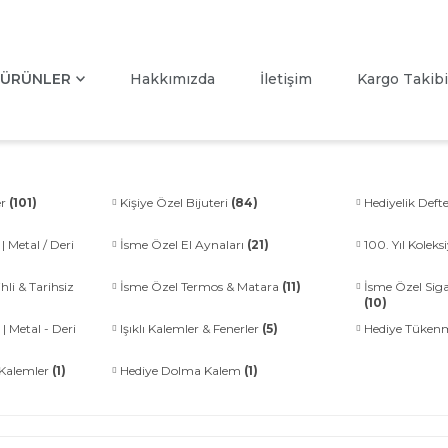
ÜRÜNLER
Hakkımızda
İletişim
Kargo Takibi
er
(101)
Kişiye Özel Bijuteri
(84)
Hediyelik Defte
| Metal / Deri
İsme Özel El Aynaları
(21)
100. Yıl Kolek
hli & Tarihsiz
İsme Özel Termos & Matara
(11)
İsme Özel Siga
(10)
 | Metal - Deri
Işıklı Kalemler & Fenerler
(5)
Hediye Tüken
) Kalemler
(1)
Hediye Dolma Kalem
(1)