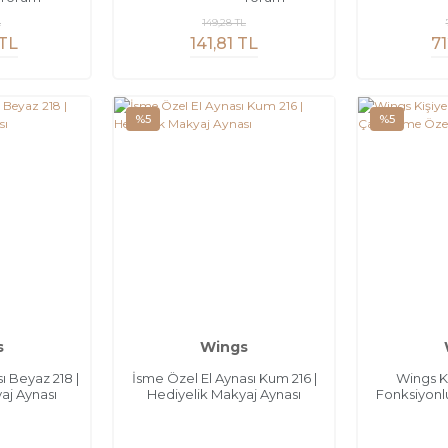
L
149,28 TL
 TL
141,81 TL
71
%5
%5
s
Wings
ı Beyaz 218 |
İsme Özel El Aynası Kum 216 |
Wings K
aj Aynası
Hediyelik Makyaj Aynası
Fonksiyonl