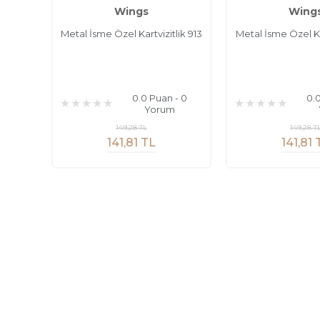
Wings
Wing
Metal İsme Özel Kartvizitlik 913
Metal İsme Özel Kar
0.0 Puan - 0
0.
Yorum
149,28 TL
149,28 T
141,81 TL
141,81 