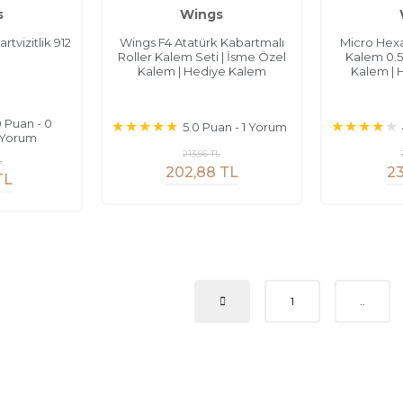
s
Wings
tvizitlik 912
Wings F4 Atatürk Kabartmalı
Micro Hexa
Roller Kalem Seti | İsme Özel
Kalem 0.5
Kalem | Hediye Kalem
Kalem | 
0 Puan - 0
5.0 Puan - 1 Yorum
Yorum
213,56 TL
L
202,88 TL
23
TL
1
..