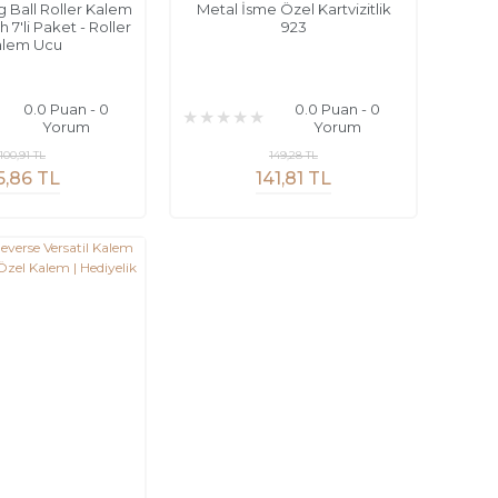
g Ball Roller Kalem
Metal İsme Özel Kartvizitlik
 7'li Paket - Roller
923
alem Ucu
0.0 Puan - 0
0.0 Puan - 0
Yorum
Yorum
100,91 TL
149,28 TL
5,86 TL
141,81 TL