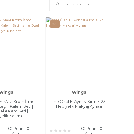
%5
Wings
Wings
M Mavi Krom İsme
İsme Özel El Aynası Kırmızı 231 |
eç + Kalem Seti |
Hediyelik Makyaj Aynası
el Kalem Seti |
yelik Kalem
0.0 Puan - 0
0.0 Puan - 0
Yorum
Yorum