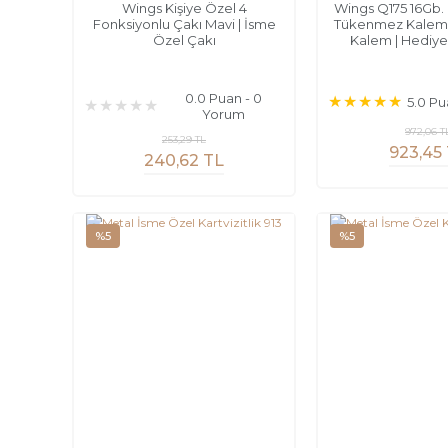
Wings Kişiye Özel 4
Wings Q175 16Gb. 
Fonksiyonlu Çakı Mavi | İsme
Tükenmez Kalem 
Özel Çakı
Kalem | Hediye
0.0 Puan - 0
5.0 Pu
Yorum
972,06 T
253,29 TL
923,45
240,62 TL
%5
%5