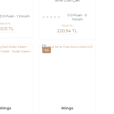
İsme Özel Çakı
0.0 Puan - 0
3.0 Puan - 1 Yorum
Yorum
126,43 TL
232,57 TL
20,11 TL
220,94 TL
%5
Wings
Wings