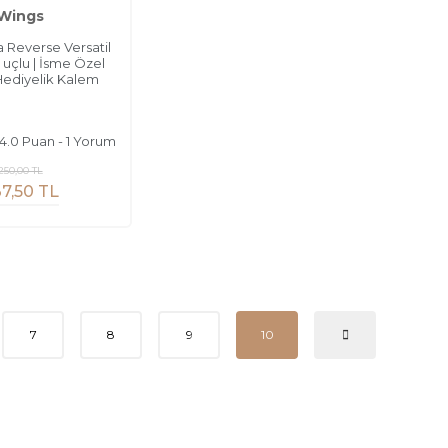
Wings
 Reverse Versatil
 uçlu | İsme Özel
Hediyelik Kalem
4.0 Puan - 1 Yorum
250,00 TL
7,50 TL
7
8
9
10