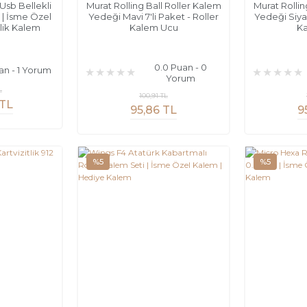
Usb Bellekli
Murat Rolling Ball Roller Kalem
Murat Rollin
| İsme Özel
Yedeği Mavi 7'li Paket - Roller
Yedeği Siyah
lik Kalem
Kalem Ucu
K
0.0 Puan - 0
an - 1 Yorum
Yorum
L
100,91 TL
 TL
95,86 TL
9
%5
%5