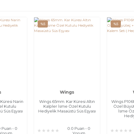
%5
%5
s
Wings
Küresi Narin
Wings 65mm. Kar Küresi Altın
Wings P106
l Kutulu
Kalpler İsme Özel Kutulu
Özel Büyüt
ü Süs Eşyası
Hediyelik Masaüstü Süs Eşyası
İsme Öz
Hedi
0 Puan - 0
0.0 Puan - 0
Yorum
Yorum