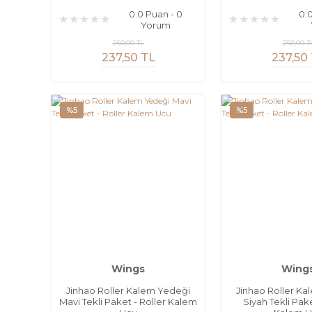
0.0 Puan - 0
0.
Yorum
250,00 TL
250,00 T
237,50 TL
237,50
%5
%5
Wings
Wing
Jinhao Roller Kalem Yedeği
Jinhao Roller K
Mavi Tekli Paket - Roller Kalem
Siyah Tekli Pake