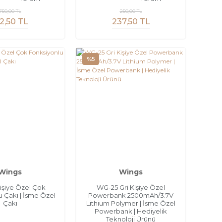
750,00 TL
250,00 TL
2,50 TL
237,50 TL
%5
Wings
Wings
işiye Özel Çok
WG-25 Gri Kişiye Özel
u Çakı | İsme Özel
Powerbank 2500mAh/3.7V
Çakı
Lithium Polymer | İsme Özel
Powerbank | Hediyelik
Teknoloji Ürünü