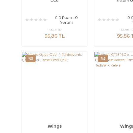
Ucu
Kalem U
0.0 Puan - 0
0.
Yorum
100,91 TL
100,91 T
95,86 TL
95,86 
%5
%5
Wings
Wing