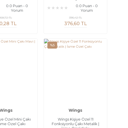
0.0 Puan - 0
0.0 Puan - 0
Yorum
Yorum
168,72 TL
396,42 TL
0,28 TL
376,60 TL
%5
Wings
Wings
ye Özel Mini Çakı
Wings Kişiye Özel 11
İsme Özel Çakı
Fonksiyonlu Çakı Metalik |