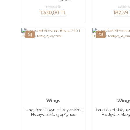
1.400,00 TL
191,99 T
1.330,00 TL
182,39
%5
%5
Wings
Wing
İsme Özel El Aynası Beyaz 220 |
İsme Özel El Aynas
Hediyelik Makyaj Aynası
Hediyelik Maky