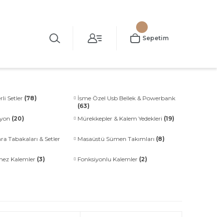
Sepetim
rli Setler
(78)
İsme Özel Usb Bellek & Powerbank
(63)
siyon
(20)
Mürekkepler & Kalem Yedekleri
(19)
ra Tabakaları & Setler
Masaüstü Sümen Takımları
(8)
mez Kalemler
(3)
Fonksiyonlu Kalemler
(2)