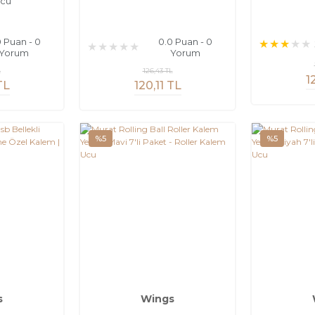
cu
0 Puan - 0
0.0 Puan - 0
Yorum
Yorum
L
126,43 TL
1
TL
120,11 TL
%5
%5
s
Wings