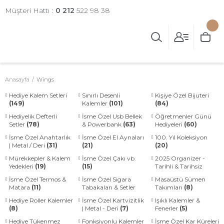
Müşteri Hattı :
0 212
522 98 38
Anasayfa
Wings
Hediye Kalem Setleri
Sınırlı Desenli
Kişiye Özel Bijuteri
(149)
Kalemler
(101)
(84)
Hediyelik Defterli
İsme Özel Usb Bellek
Öğretmenler Günü
Setler
(78)
& Powerbank
(63)
Hediyeleri
(60)
İsme Özel Anahtarlık
İsme Özel El Aynaları
100. Yıl Koleksiyon
| Metal / Deri
(31)
(21)
(20)
Mürekkepler & Kalem
İsme Özel Çakı vb.
2025 Organizer -
Yedekleri
(19)
(15)
Tarihli & Tarihsiz
Ajandalar
(13)
İsme Özel Termos &
İsme Özel Sigara
Masaüstü Sümen
Matara
(11)
Tabakaları & Setler
Takımları
(8)
(10)
Hediye Roller Kalemler
İsme Özel Kartvizitlik
Işıklı Kalemler &
(8)
| Metal - Deri
(7)
Fenerler
(5)
Hediye Tükenmez
Fonksiyonlu Kalemler
İsme Özel Kar Küreleri