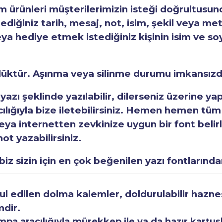
ürünleri müşterilerimizin isteği doğrultusunda
tediğiniz tarih, mesaj, not, isim, şekil veya met
eya hediye etmek istediğiniz kişinin isim ve so
rlüktür. Aşınma veya silinme durumu imkansızd
 yazı şeklinde yazılabilir, dilerseniz üzerine y
acılığıyla bize iletebilirsiniz. Hemen hemen tüm
a internetten zevkinize uygun bir font belirley
ot yazabilirsiniz.
iz sizin için en çok beğenilen yazı fontlarından
 edilen dolma kalemler, doldurulabilir haznesi
mdir.
a aracılığıyla mürekkep ile ya da hazır kartuşla