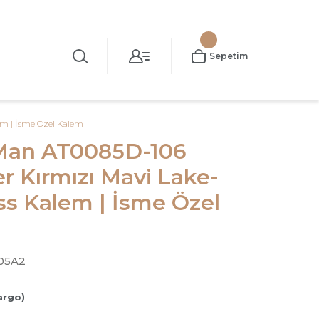
Sepetim
em | İsme Özel Kalem
 Man AT0085D-106
er Kırmızı Mavi Lake-
s Kalem | İsme Özel
05A2
argo)