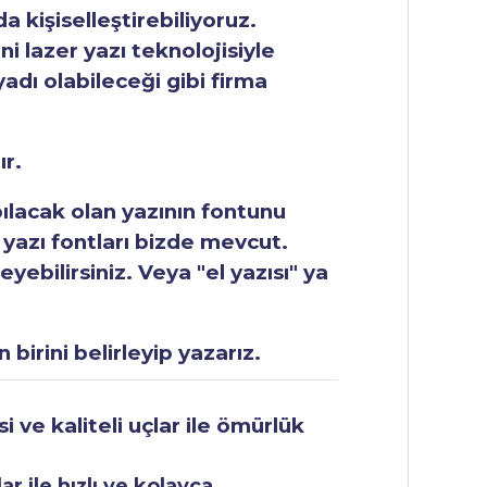
 kişiselleştirebiliyoruz.
ni lazer yazı teknolojisiyle
yadı olabileceği gibi firma
ır.
apılacak olan yazının fontunu
 yazı fontları bizde mevcut.
ebilirsiniz. Veya "el yazısı" ya
 birini belirleyip yazarız.
 ve kaliteli uçlar ile ömürlük
r ile hızlı ve kolayca