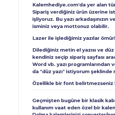
Kalemhediye.com'da yer alan tüm 
Sipariş verdiğiniz ürün üzerine is
işliyoruz. Bu yazı arkadaşınızın v
isminiz veya mottonuz olabilir.
Lazer ile işlediğimiz yazılar ömü
Dilediğiniz metin el yazısı ve düz
kendiniz seçip sipariş sayfası ar
Word vb. yazı programlarından vey
da "düz yazı" istiyorum şeklinde n
Özellikle bir font belirtmezseniz b
Geçmişten bugüne bir klasik kabul
kullanım vaat eden özel bir kale
Dolma kalemlerinizi converter/pomp