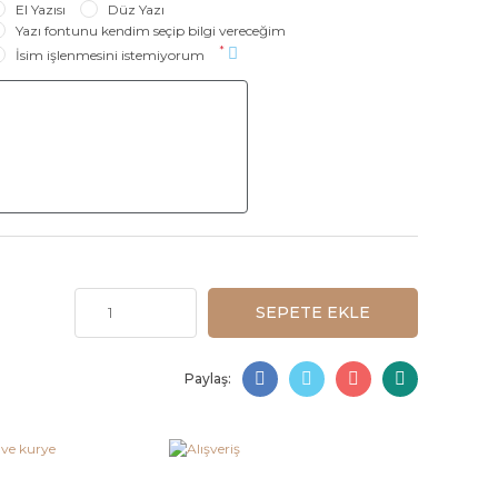
El Yazısı
Düz Yazı
Yazı fontunu kendim seçip bilgi vereceğim
*
İsim işlenmesini istemiyorum
SEPETE EKLE
Paylaş: