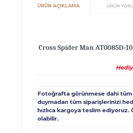
ÜRÜN AÇIKLAMA
ÜRÜN YOR
Cross Spider Man AT0085D-106
Hediy
Fotoğrafta görünmese dahi tüm ür
duymadan tüm siparişlerinizi hediy
hızlıca kargoya teslim ediyoruz. 
olabilir.