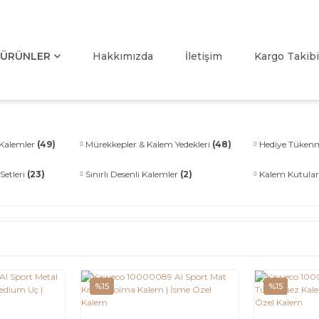
ÜRÜNLER
Hakkımızda
İletişim
Kargo Takibi
) Kalemler
(49)
Mürekkepler & Kalem Yedekleri
(48)
Hediye Tüken
 Setleri
(23)
Sınırlı Desenli Kalemler
(2)
Kalem Kutuları 
%15
%15