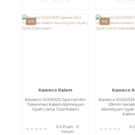
%15
%15
Kaweco Kalem
Kaweco K
Kaweco 10000532 Special Mini
Kaweco 10000535 
Tükenmez Kalem Alüminyum
09mm Versati
Siyah | İsme Özel Kalem
Alüminyum Siyah 
Kale
0.0 Puan - 0
0.
Yorum