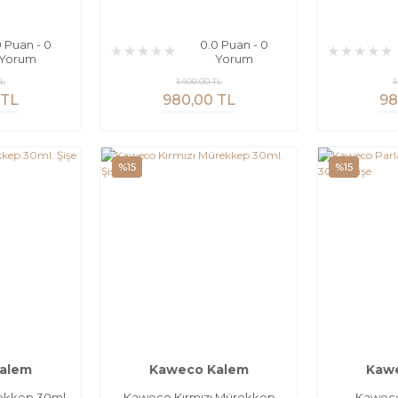
0 Puan - 0
0.0 Puan - 0
Yorum
Yorum
TL
1.400,00 TL
1
 TL
980,00 TL
98
%15
%15
alem
Kaweco Kalem
Kaw
kkep 30ml.
Kaweco Kırmızı Mürekkep
Kaweco