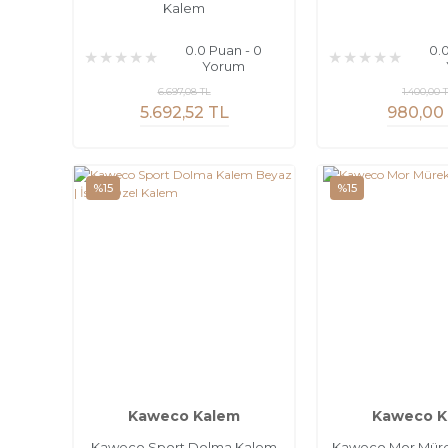
Kalem
0.0 Puan - 0
0.
Yorum
6.697,08 TL
1.400,00 
5.692,52 TL
980,00
%15
%15
Kaweco Kalem
Kaweco K
Kaweco Sport Dolma Kalem
Kaweco Mor Müre