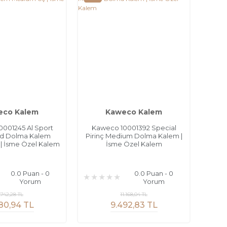
eco Kalem
Kaweco Kalem
001245 Al Sport
Kaweco 10001392 Special
ld Dolma Kalem
Pirinç Medium Dolma Kalem |
| İsme Özel Kalem
İsme Özel Kalem
0.0 Puan - 0
0.0 Puan - 0
Yorum
Yorum
.742,28 TL
11.168,04 TL
80,94 TL
9.492,83 TL