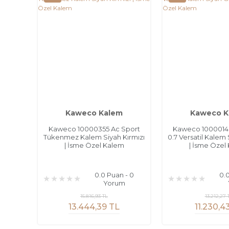
Kaweco Kalem
Kaweco K
Kaweco 10000355 Ac Sport
Kaweco 1000014
Tükenmez Kalem Siyah Kırmızı
0.7 Versatil Kalem
| İsme Özel Kalem
| İsme Özel
0.0 Puan - 0
0.
Yorum
15.816,93 TL
13.212,27 
13.444,39 TL
11.230,4