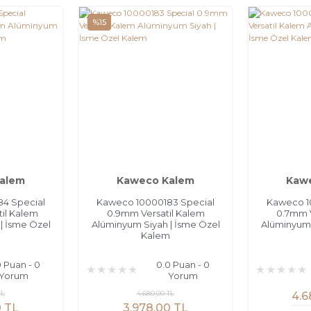
%15
alem
Kaweco Kalem
Kaw
4 Special
Kaweco 10000183 Special
Kaweco 1
il Kalem
0.9mm Versatil Kalem
0.7mm V
| İsme Özel
Alüminyum Siyah | İsme Özel
Alüminyum 
m
Kalem
0 Puan - 0
0.0 Puan - 0
Yorum
Yorum
TL
4.680,00 TL
4.6
0 TL
3.978,00 TL