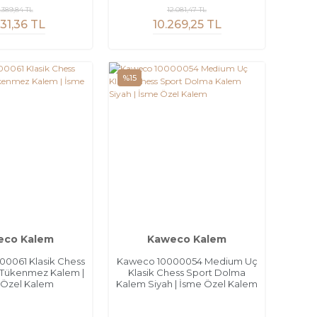
.389,84 TL
12.081,47 TL
731,36 TL
10.269,25 TL
%15
eco Kalem
Kaweco Kalem
0061 Klasik Chess
Kaweco 10000054 Medium Uç
 Tükenmez Kalem |
Klasik Chess Sport Dolma
 Özel Kalem
Kalem Siyah | İsme Özel Kalem