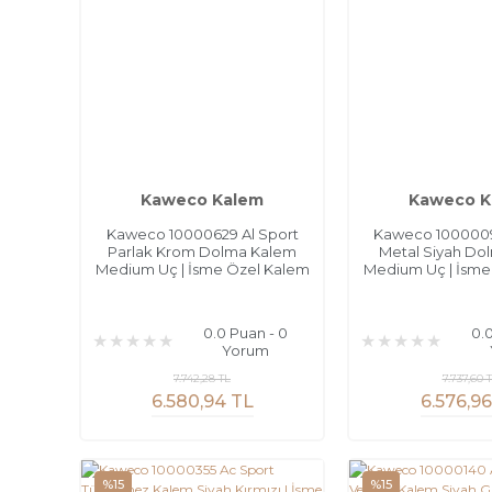
Kaweco Kalem
Kaweco K
Kaweco 10000629 Al Sport
Kaweco 1000009
Parlak Krom Dolma Kalem
Metal Siyah Do
Medium Uç | İsme Özel Kalem
Medium Uç | İsme
0.0 Puan - 0
0.
Yorum
7.742,28 TL
7.737,60 
6.580,94 TL
6.576,9
%15
%15