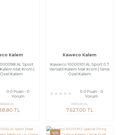
eco Kalem
Kaweco Kalem
000098 AL Sport
Kaweco 10000101 AL Sport 0.7
Kalem Mat Krom |
Versatil Kalem Mat Krom | İsme
 Özel Kalem
Özel Kalem
0.0 Puan - 0
0.0 Puan - 0
Yorum
Yorum
.928,00 TL
8.972,94 TL
38,80 TL
7.627,00 TL
%15