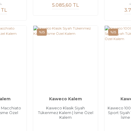
TL
4
5.085,60 TL
 TL
3.
%15
%15
alem
Kaweco Kalem
Kaw
 Macchiato
Kaweco Klasik Siyah
Kaweco 1000
İsme Özel
Tükenmez Kalem | İsme Özel
Sport Siyah
m
Kalem
İsme