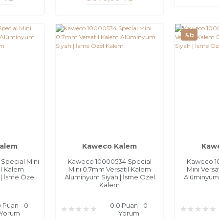
%15
alem
Kaweco Kalem
Kaw
Special Mini
Kaweco 10000534 Special
Kaweco 1
l Kalem
Mini 0.7mm Versatil Kalem
Mini Vers
| İsme Özel
Alüminyum Siyah | İsme Özel
Alüminyum 
m
Kalem
0 Puan - 0
0.0 Puan - 0
Yorum
Yorum