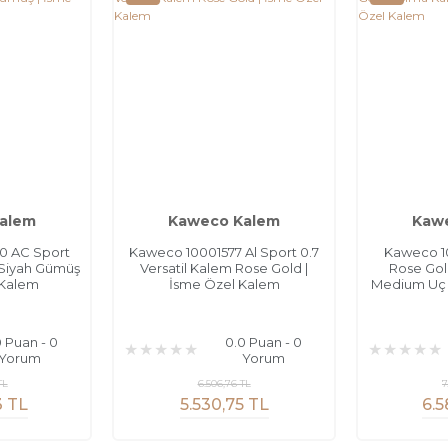
alem
Kaweco Kalem
Kaw
0 AC Sport
Kaweco 10001577 Al Sport 0.7
Kaweco 10
 Siyah Gümüş
Versatil Kalem Rose Gold |
Rose Go
 Kalem
İsme Özel Kalem
Medium Uç 
0 Puan - 0
0.0 Puan - 0
Yorum
Yorum
TL
6.506,76 TL
7
3 TL
5.530,75 TL
6.5