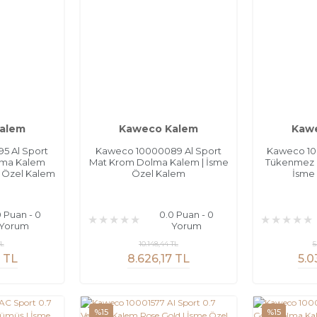
alem
Kaweco Kalem
Kaw
5 Al Sport
Kaweco 10000089 Al Sport
Kaweco 10
lma Kalem
Mat Krom Dolma Kalem | İsme
Tükenmez 
 Özel Kalem
Özel Kalem
İsme
0 Puan - 0
0.0 Puan - 0
Yorum
Yorum
TL
10.148,44 TL
5
6 TL
8.626,17 TL
5.0
%15
%15