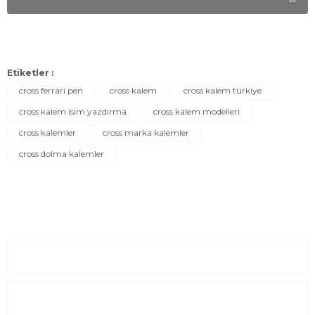
Etiketler :
cross ferrari pen
cross kalem
cross kalem türkiye
cross kalem isim yazdırma
cross kalem modelleri
cross kalemler
cross marka kalemler
cross dolma kalemler
Sayfalar
Kurumsal