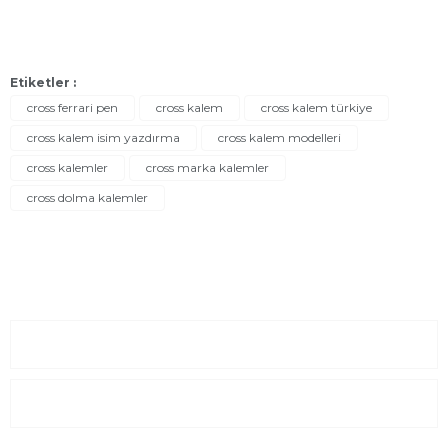
Etiketler :
cross ferrari pen
cross kalem
cross kalem türkiye
cross kalem isim yazdırma
cross kalem modelleri
cross kalemler
cross marka kalemler
cross dolma kalemler
Sayfalar
Kurumsal